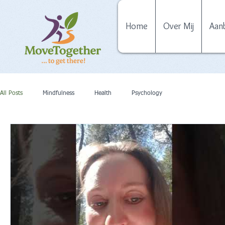
Home
Over Mij
Aan
All Posts
Mindfulness
Health
Psychology